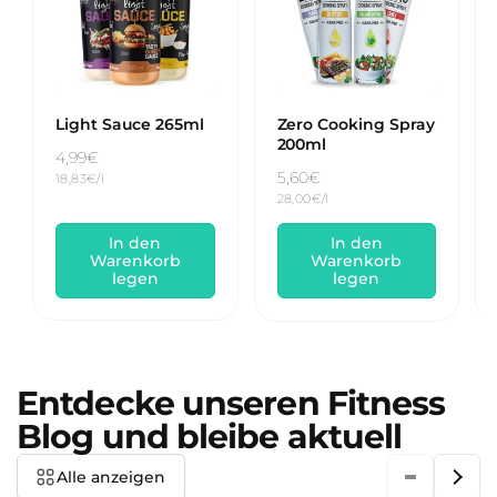
Light Sauce 265ml
Zero Cooking Spray
200ml
Normaler
4,99€
Normaler
5,60€
Grundpreis
18,83€/l
Preis
Grundpreis
28,00€/l
Preis
In den
In den
Warenkorb
Warenkorb
legen
legen
Entdecke unseren Fitness
Blog und bleibe aktuell
Alle anzeigen