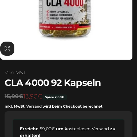
Alle anzeigen
p
l
u
r
Alle anzeigen
Alle anzeigen
e
f
e
i
r
s
s
P
p
r
r
e
e
i
i
s
s
Von
MST
CLA 4000 92 Kapseln
Normaler
Verkaufspreis
13,90€
15,90€
Spare 2,00€
Preis
inkl. MwSt.
Versand
wird beim Checkout berechnet
Erreiche
59,00€
um
kostenlosen Versand
zu
erhalten!