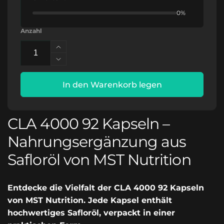
0%
Anzahl
Erhöhe
die
Verringere
Menge
die
für
Menge
In den Warenkorb legen
CLA
für
4000
CLA
92
4000
CLA 4000 92 Kapseln –
Kapseln
92
Kapseln
Nahrungsergänzung aus
Safloröl von MST Nutrition
Entdecke die Vielfalt der CLA 4000 92 Kapseln
von MST Nutrition. Jede Kapsel enthält
hochwertiges Safloröl, verpackt in einer