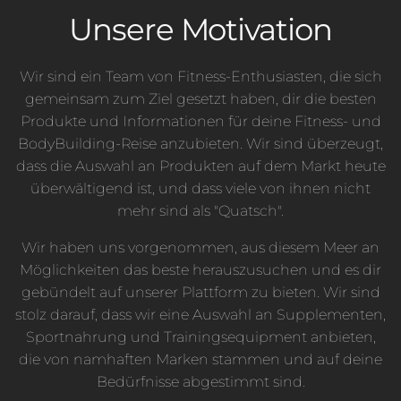
P
p
Unsere Motivation
r
r
e
e
i
i
Wir sind ein Team von Fitness-Enthusiasten, die sich
s
s
gemeinsam zum Ziel gesetzt haben, dir die besten
Produkte und Informationen für deine Fitness- und
BodyBuilding-Reise anzubieten. Wir sind überzeugt,
dass die Auswahl an Produkten auf dem Markt heute
überwältigend ist, und dass viele von ihnen nicht
mehr sind als "Quatsch".
Wir haben uns vorgenommen, aus diesem Meer an
Möglichkeiten das beste herauszusuchen und es dir
gebündelt auf unserer Plattform zu bieten. Wir sind
stolz darauf, dass wir eine Auswahl an Supplementen,
Sportnahrung und Trainingsequipment anbieten,
die von namhaften Marken stammen und auf deine
Bedürfnisse abgestimmt sind.