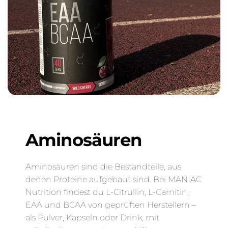
Aminosäuren
Aminosäuren sind die Bestandteile, aus
denen Proteine aufgebaut sind. Bei MANIAC
Nutrition findest du L-Citrullin, L-Carnitin,
EAA und BCAA von geprüften Herstellern –
als Pulver, Kapseln oder Drink, mit