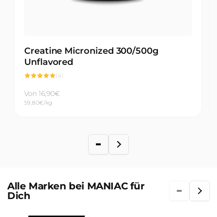
Creatine Micronized 300/500g
Unflavored
4
(4)
Bewertungen
insgesamt
Normaler
Von 16,90€
Grundpreis
59,80€/kg
Preis
Spare 3,00€
Alle Marken bei MANIAC für
Dich