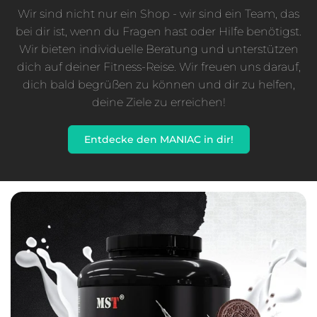
Wir sind nicht nur ein Shop - wir sind ein Team, das
bei dir ist, wenn du Fragen hast oder Hilfe benötigst.
Wir bieten individuelle Beratung und unterstützen
dich auf deiner Fitness-Reise. Wir freuen uns darauf,
dich bald begrüßen zu können und dir zu helfen,
deine Ziele zu erreichen!
Entdecke den MANIAC in dir!