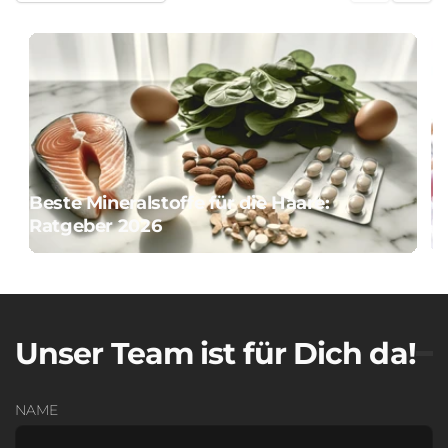
Beste Mineralstoffe für die Haare:
B
Ratgeber 2026
Ex
Unser Team ist für Dich da!
NAME