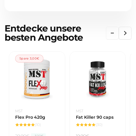
Entdecke unsere
besten Angebote
Spare 3,00€
Anbieter:
Anbieter:
MST
MST
Flex Pro 420g
Fat Killer 90 caps
10
30
(10)
(30)
Bewertungen
Bewertungen
insgesamt
insgesamt
N
29,90€
V
Normaler
19,90€
-3,00€