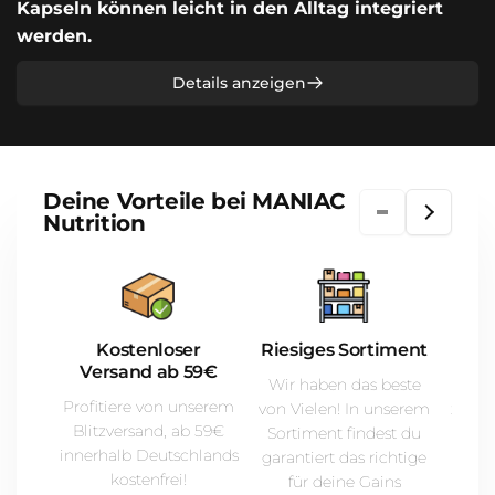
Kapseln können leicht in den Alltag integriert
werden.
Details anzeigen
Deine Vorteile bei MANIAC
Nutrition
Kostenloser
Riesiges Sortiment
Versand ab 59€
Wir haben das beste
Du f
Profitiere von unserem
von Vielen! In unserem
zurec
Blitzversand, ab 59€
Sortiment findest du
Unse
innerhalb Deutschlands
garantiert das richtige
imm
kostenfrei!
für deine Gains